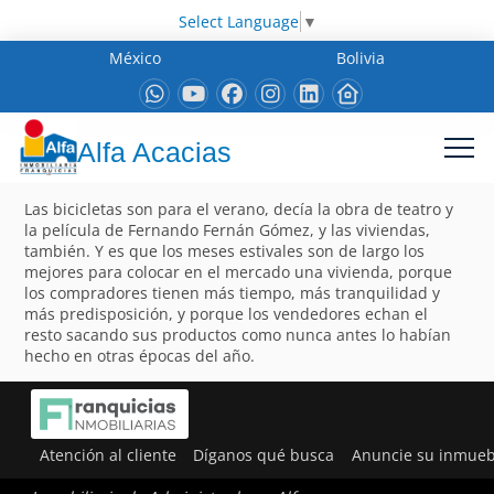
Select Language
▼
México
Bolivia
Alfa Acacias
Las bicicletas son para el verano, decía la obra de teatro y
la película de Fernando Fernán Gómez, y las viviendas,
también. Y es que los meses estivales son de largo los
mejores para colocar en el mercado una vivienda, porque
los compradores tienen más tiempo, más tranquilidad y
más predisposición, y porque los vendedores echan el
resto sacando sus productos como nunca antes lo habían
hecho en otras épocas del año.
Atención al cliente
Díganos qué busca
Anuncie su inmueb