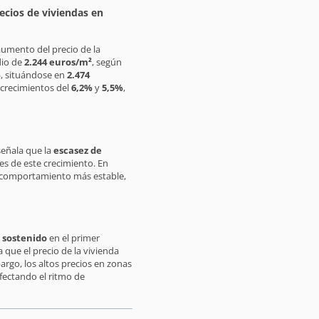
ecios de viviendas en
aumento del precio de la
dio de
2.244 euros/m²
, según
%
, situándose en
2.474
 crecimientos del
6,2%
y
5,5%
,
señala que la
escasez de
es de este crecimiento. En
n comportamiento más estable,
 sostenido
en el primer
 que el precio de la vivienda
argo, los altos precios en zonas
afectando el ritmo de