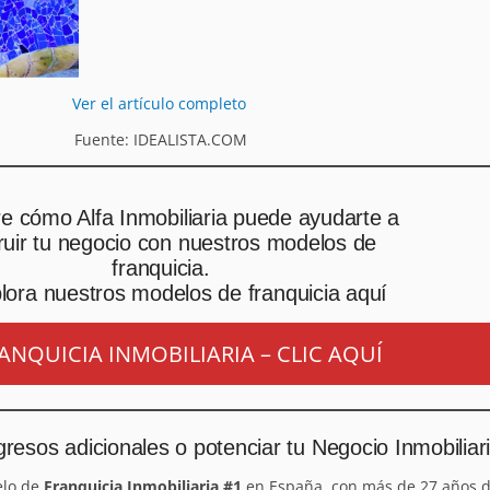
Ver el artículo completo
Fuente: IDEALISTA.COM
e cómo Alfa Inmobiliaria puede ayudarte a
ruir tu negocio con nuestros modelos de
franquicia.
lora nuestros modelos de franquicia aquí
ANQUICIA INMOBILIARIA – CLIC AQUÍ
resos adicionales o potenciar tu Negocio Inmobiliar
elo de
Franquicia Inmobiliaria #1
en España, con más de 27 años d