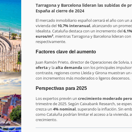
Tarragona y Barcelona lideran las subidas de pr
España al cierre de 2024
El mercado inmobiliario español cerrará el año con un 
vivienda del
10,7% interanual
, alcanzando un prome
Idealista. Cataluña destaca con un incremento del
6,1
euros/m²
, mientras Tarragona y Barcelona lideran con
respectivamente.
Factores clave del aumento
Juan Ramón Prieto, director de Operaciones de Solvia, 
oferta
y la
alta demanda
son los principales impulsor
contraste, regiones como Lleida y Girona muestran u
con incrementos más moderados o ligeros descensos.
Perspectivas para 2025
Los expertos prevén un
crecimiento moderado pero
trimestre de 2025. Según Caixabank Research, se espera
crezca un
4% nominal
, superando la inflación. Sin emb
como Cataluña podrían limitar el acceso a la vivienda, 
crecimiento.