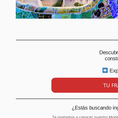
Descubr
const
Exp
TU FR
¿Estás buscando ing
Te invitamos a conocer nuestro Mod