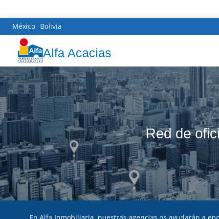
México
Bolivia
Alfa Acacias
Red de ofic
En Alfa Inmobiliaria, nuestras agencias os ayudarán a enco