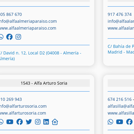
605 867 670
917 476 374
info@alfaalmeriaparaiso.com
info@alfaal
www.alfaalmeriaparaiso.com
www.alfaal
C/ Bahía de 
Madrid - Mad
/ David n. 12, Local D2 (04008 - Almería -
Almería)
1543 - Alfa Arturo Soria
910 269 943
674 216 516
info@alfarturosoria.com
alfasilla@alf
www.alfarturosoria.com
www.alfasill