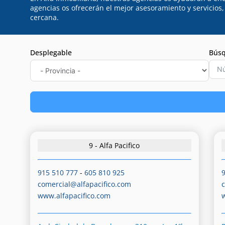
agencias os ofrecerán el mejor asesoramiento y servicios
cercana.
Desplegable
Búsq
9 - Alfa Pacifico
915 510 777
-
605 810 925
comercial@alfapacifico.com
www.alfapacifico.com