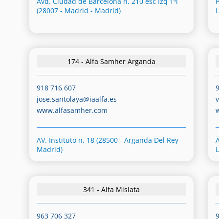
Avd. Ciudad de Barcelona n. 210 esc Izq 1ºl
(28007 - Madrid - Madrid)
174 - Alfa Samher Arganda
918 716 607
jose.santolaya@iaalfa.es
www.alfasamher.com
AV. Instituto n. 18 (28500 - Arganda Del Rey -
A
Madrid)
341 - Alfa Mislata
963 706 327