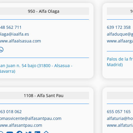
950 - Alfa Olaga
1
948 562 711
639 172 358
olaga@iaalfa.es
alfaduque@g
www.alfaalsasua.com
www.alfaarg
Palos de la f
Madrid)
San Juan n. 54 bajo (31800 - Alsasua -
Navarra)
1108 - Alfa Sant Pau
963 018 062
655 057 165
tomasvicente@alfasantpau.com
alfaturia@ho
www.alfasantpau.com
www.alfatur