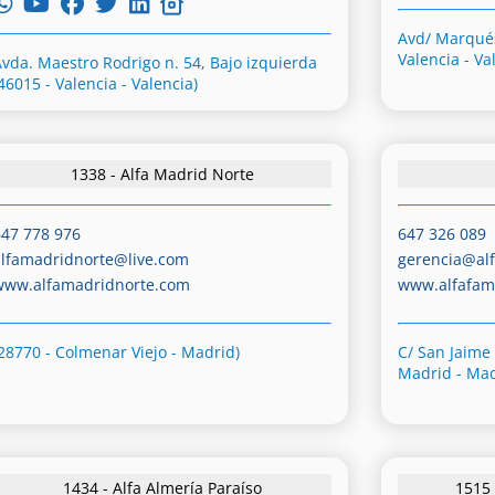
Avd/ Marqués
Valencia - Va
Avda. Maestro Rodrigo n. 54, Bajo izquierda
46015 - Valencia - Valencia)
1338 - Alfa Madrid Norte
647 778 976
647 326 089
alfamadridnorte@live.com
gerencia@alf
www.alfamadridnorte.com
www.alfafam
(28770 - Colmenar Viejo - Madrid)
C/ San Jaime
Madrid - Mad
1434 - Alfa Almería Paraíso
1515