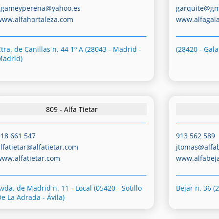
agameyperena@yahoo.es
garquite@gm
www.alfahortaleza.com
www.alfagal
tra. de Canillas n. 44 1º A (28043 - Madrid -
(28420 - Gal
Madrid)
809 - Alfa Tietar
918 661 547
913 562 589
alfatietar@alfatietar.com
jtomas@alfa
www.alfatietar.com
www.alfabej
vda. de Madrid n. 11 - Local (05420 - Sotillo
Bejar n. 36 (
De La Adrada - Ávila)