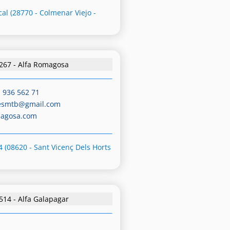
cal (28770 - Colmenar Viejo -
267 - Alfa Romagosa
-
936 562 71
esmtb@gmail.com
magosa.com
4 (08620 - Sant Vicenç Dels Horts
514 - Alfa Galapagar