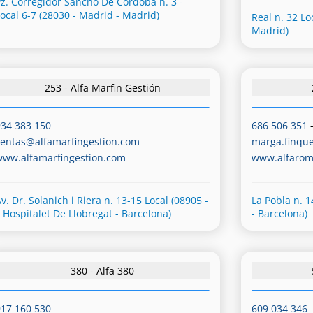
Pz. Corregidor Sancho De Córdoba n. 3 -
Local 6-7 (28030 - Madrid - Madrid)
Real n. 32 Lo
Madrid)
253 - Alfa Marfin Gestión
934 383 150
686 506 351
ventas@alfamarfingestion.com
marga.finqu
www.alfamarfingestion.com
www.alfaro
v. Dr. Solanich i Riera n. 13-15 Local (08905 -
La Pobla n. 1
L Hospitalet De Llobregat - Barcelona)
- Barcelona)
380 - Alfa 380
917 160 530
609 034 346