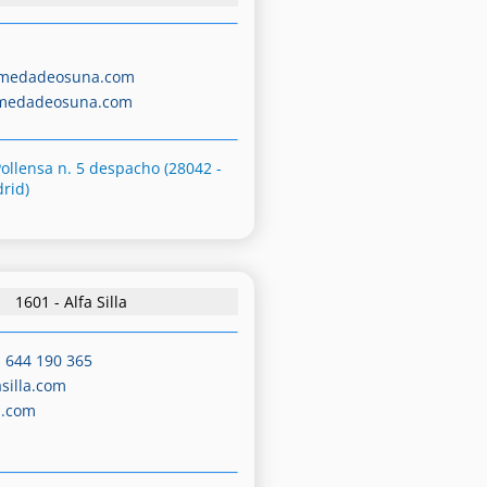
amedadeosuna.com
amedadeosuna.com
Pollensa n. 5 despacho (28042 -
rid)
1601 - Alfa Silla
-
644 190 365
asilla.com
a.com