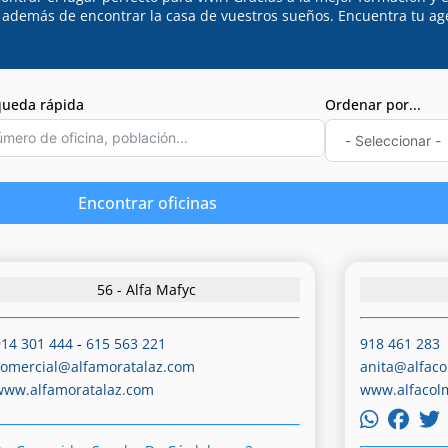
, además de encontrar la casa de vuestros sueños. Encuentra tu ag
ueda rápida
Ordenar por...
Encontrar oficinas
56 - Alfa Mafyc
914 301 444
-
615 563 221
918 461 283
comercial@alfamoratalaz.com
anita@alfac
www.alfamoratalaz.com
www.alfacol