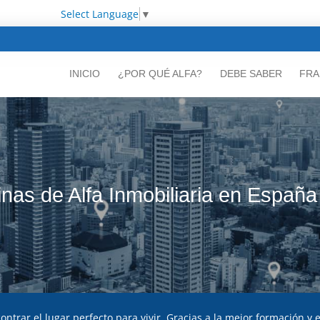
Select Language
▼
INICIO
¿POR QUÉ ALFA?
DEBE SABER
FRA
inas de Alfa Inmobiliaria en España
ntrar el lugar perfecto para vivir. Gracias a la mejor formación y 