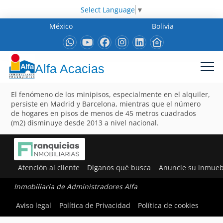
Select Language
▼
México
Bolivia
Alfa Acacias
El fenómeno de los minipisos, especialmente en el alquiler,
persiste en Madrid y Barcelona, mientras que el número
de hogares en pisos de menos de 45 metros cuadrados
(m2) disminuye desde 2013 a nivel nacional.
Atención al cliente
Díganos qué busca
Anuncie su inmueb
Inmobiliaria de Administradores Alfa
Aviso legal
Política de Privacidad
Política de cookies