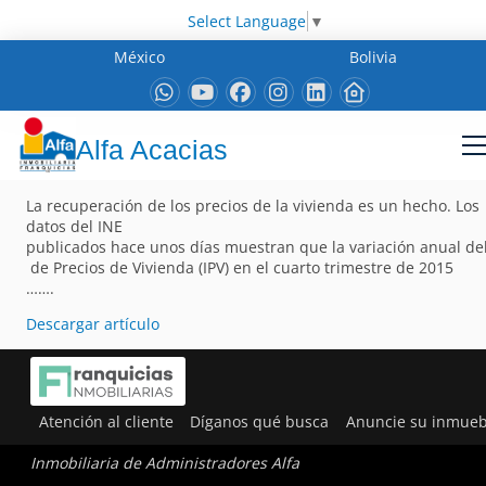
Select Language
▼
México
Bolivia
Alfa Acacias
La recuperación de los precios de la vivienda es un hecho. Los
datos del INE
publicados hace unos días muestran que la variación anual del
de Precios de Vivienda (IPV) en el cuarto trimestre de 2015
…….
Descargar artículo
Atención al cliente
Díganos qué busca
Anuncie su inmueb
Inmobiliaria de Administradores Alfa