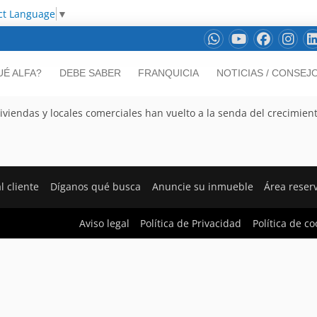
ct Language
▼
UÉ ALFA?
DEBE SABER
FRANQUICIA
NOTICIAS / CONSEJ
iviendas y locales comerciales han vuelto a la senda del crecimien
l cliente
Díganos qué busca
Anuncie su inmueble
Área reser
Aviso legal
Política de Privacidad
Política de co