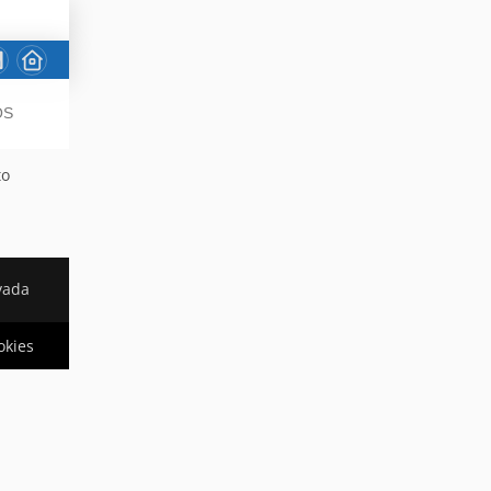
OS
to
vada
okies