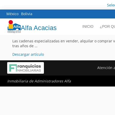
Sele
México
Bolivia
Alfa Acacias
INICIO
¿POR Q
Las cadenas especializadas en vender, alquilar o comprar v
tras años de …
Descargar artículo
Atención a
Inmobiliaria de Administradores Alfa