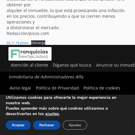
obtener por
alquiler el inmueble, lo que está provocando una inflación
en los precios, contribuyendo a que se cierren menos
operaciones y
a distorsionar el mercado.
Redacción/pisos.com
02.11.18 pisos
Descarga
Atención al cliente
Díganos qué busca
Anuncie su inmueb
Inmobiliaria de Administradores Alfa
Aviso legal
Política de Privacidad
Política de cookies
Utilizamos cookies para ofrecerte la mejor experiencia en
nuestra web.
Puedes aprender más sobre qué cookies utilizamos o
desactivarlas en los
ajustes
.
Aceptar
Rechazar
Ajustes