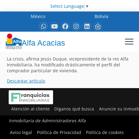
Select Language
▼
México
Bolivia
Alfa Acacias
La crisis, afirma Jesús Duque, vicepresidente de la res Alfa
Inmobiliaria, ha modificado drásticamente el perfil del
comprador particular de vivienda.
Descargar artículo
Atención al cliente
Díganos qué busca
Anuncie su inmueb
Inmobiliaria de Administradores Alfa
Aviso legal
Política de Privacidad
Política de cookies