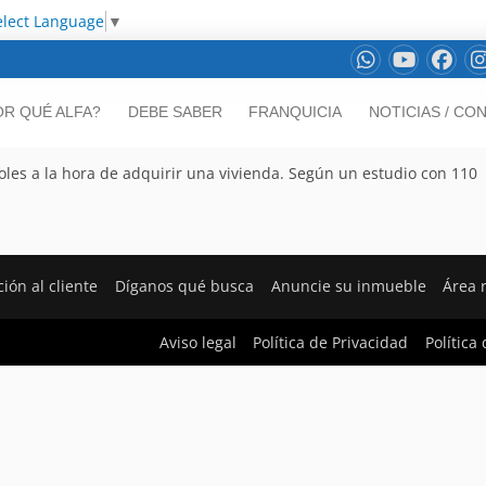
elect Language
▼
OR QUÉ ALFA?
DEBE SABER
FRANQUICIA
NOTICIAS / CO
ñoles a la hora de adquirir una vivienda. Según un estudio con 110
ión al cliente
Díganos qué busca
Anuncie su inmueble
Área 
Aviso legal
Política de Privacidad
Política