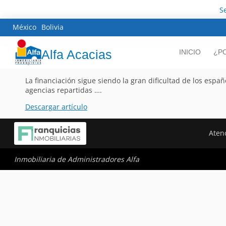
S
México
Bolivia
Alfa Acacias
INICIO
¿P
La financiación sigue siendo la gran dificultad de los espa
agencias repartidas ….
Descargar artículo
Atenc
Inmobiliaria de Administradores Alfa