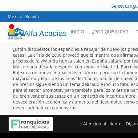
Select Lang
México
Bolivia
Alfa Acacias
INICIO
¿POR QUÉ ALFA?
¿Están dispuestos los españoles a rebajar de nuevo los prec
casas? La crisis de 2008 provocó que el mantra que afirmab
precios de la vivienda nunca caían en España saltara por los
Más de una década después, con zonas de Madrid, Barcelo
Baleares de nuevo en máximos históricos pero con la inmen
mayoría muy lejos de los años del ‘boom’, hablar de nuevo 
de precios sigue siendo un tema delicado e incluso tabú es
para el sector promotor, pero también para los miles de par
quieren vender sus casas en un contexto de incertidumbre,
desaceleración económica y aumento del desempleo como e
desencadenado el coronavirus.
Atención al cliente
Dígan