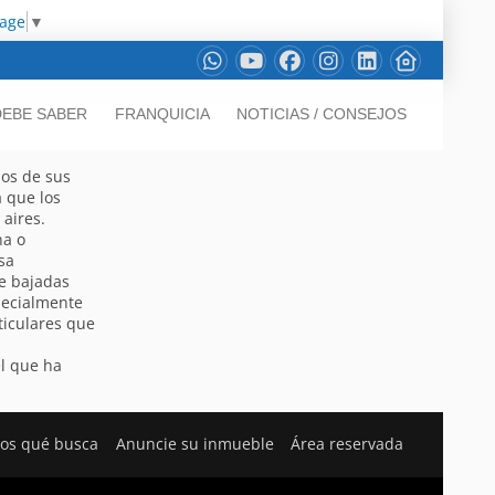
uage
▼
DEBE SABER
FRANQUICIA
NOTICIAS / CONSEJOS
ios de sus
a que los
 aires.
na o
sa
de bajadas
pecialmente
ticulares que
l que ha
os qué busca
Anuncie su inmueble
Área reservada