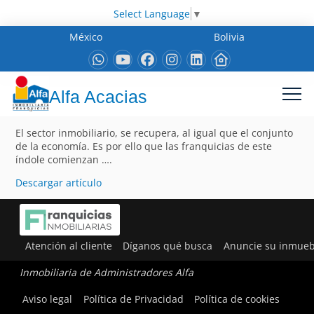
Select Language
▼
México
Bolivia
Alfa Acacias
El sector inmobiliario, se recupera, al igual que el conjunto
de la economía. Es por ello que las franquicias de este
índole comienzan ….
Descargar artículo
Atención al cliente
Díganos qué busca
Anuncie su inmueb
Inmobiliaria de Administradores Alfa
Aviso legal
Política de Privacidad
Política de cookies