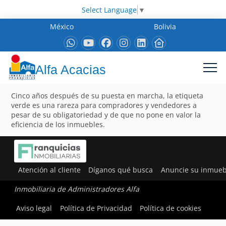
Select Language
▼
México
Bolivia
Alfa Acacias
Cinco años después de su puesta en marcha, la etiqueta
verde es una rareza para compradores y vendedores a
pesar de su obligatoriedad y de que no pone en valor la
eficiencia de los inmuebles.
Atención al cliente
Díganos qué busca
Anuncie su inmueb
Inmobiliaria de Administradores Alfa
Aviso legal
Política de Privacidad
Política de cookies