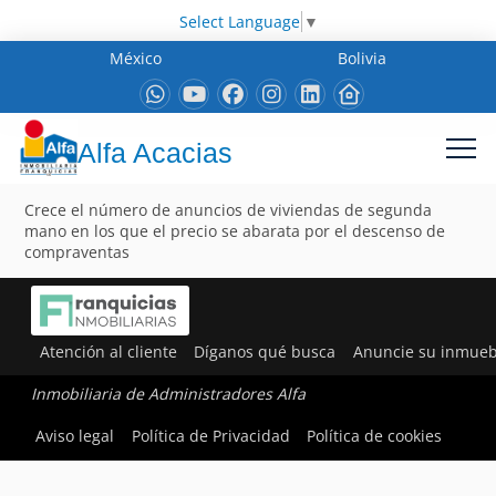
Select Language
▼
México
Bolivia
Alfa Acacias
Crece el número de anuncios de viviendas de segunda
mano en los que el precio se abarata por el descenso de
compraventas
Atención al cliente
Díganos qué busca
Anuncie su inmueb
Inmobiliaria de Administradores Alfa
Aviso legal
Política de Privacidad
Política de cookies