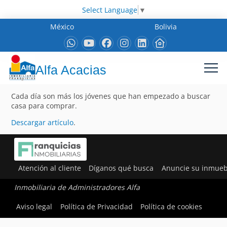
Select Language
▼
México
Bolivia
Alfa Acacias
Cada día son más los jóvenes que han empezado a buscar
casa para comprar.
Descargar artículo
.
Atención al cliente
Díganos qué busca
Anuncie su inmueb
Inmobiliaria de Administradores Alfa
Aviso legal
Política de Privacidad
Política de cookies