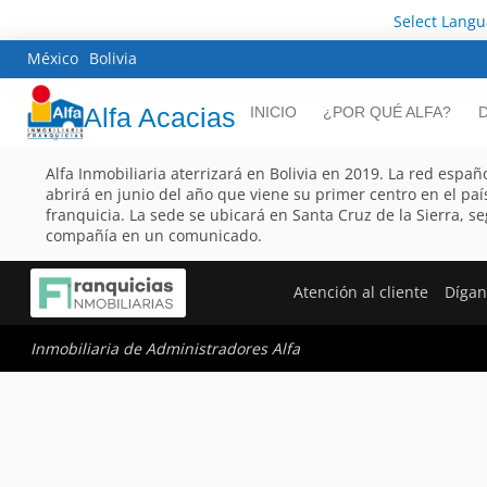
Select Lang
México
Bolivia
Alfa Acacias
INICIO
¿POR QUÉ ALFA?
Alfa Inmobiliaria aterrizará en Bolivia en 2019. La red españ
abrirá en junio del año que viene su primer centro en el pa
franquicia. La sede se ubicará en Santa Cruz de la Sierra, 
compañía en un comunicado.
Atención al cliente
Dígan
Inmobiliaria de Administradores Alfa