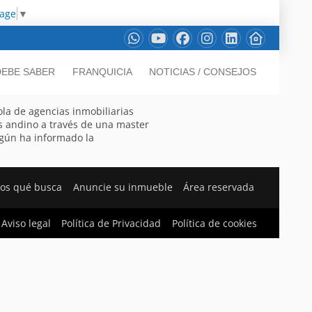
uage
▼
DEBE SABER
FRANQUICIA
NOTICIAS / CONSEJOS
ola de agencias inmobiliarias
ís andino a través de una master
según ha informado la
os qué busca
Anuncie su inmueble
Área reservada
Aviso legal
Política de Privacidad
Política de cookies