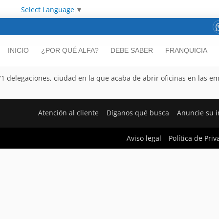
Select Language
▼
INICIO
¿POR QUÉ ALFA?
DEBE SABER
FRANQUICIA
 71 delegaciones, ciudad en la que acaba de abrir oficinas en las e
Atención al cliente
Díganos qué busca
Anuncie su 
Aviso legal
Política de Pri