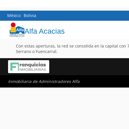
México
Bolivia
Alfa Acacias
Con estas aperturas, la red se consolida en la capital con
Serrano o Fuencarral.
Inmobiliaria de Administradores Alfa